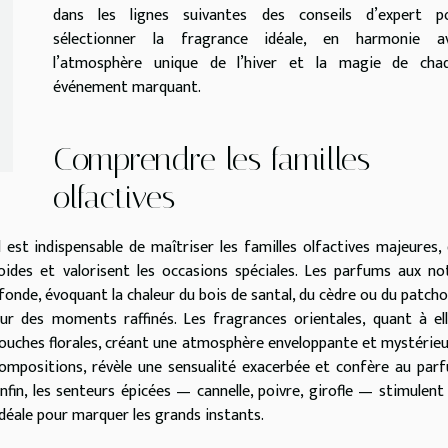
dans les lignes suivantes des conseils d’expert p
sélectionner la fragrance idéale, en harmonie a
l’atmosphère unique de l’hiver et la magie de cha
événement marquant.
Comprendre les familles
olfactives
l est indispensable de maîtriser les familles olfactives majeures, 
oides et valorisent les occasions spéciales. Les parfums aux no
fonde, évoquant la chaleur du bois de santal, du cèdre ou du patchou
our des moments raffinés. Les fragrances orientales, quant à ell
s touches florales, créant une atmosphère enveloppante et mystérieu
ompositions, révèle une sensualité exacerbée et confère au par
Enfin, les senteurs épicées — cannelle, poivre, girofle — stimulent 
déale pour marquer les grands instants.