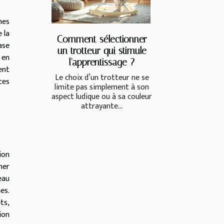
nes
 la
Comment sélectionner
ase
un trotteur qui stimule
 en
l'apprentissage ?
ent
Le choix d’un trotteur ne se
ces
limite pas simplement à son
aspect ludique ou à sa couleur
attrayante...
ion
her
eau
es.
ts,
ion