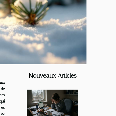
Nouveaux Articles
aux
 de
ers
qui
res
rez