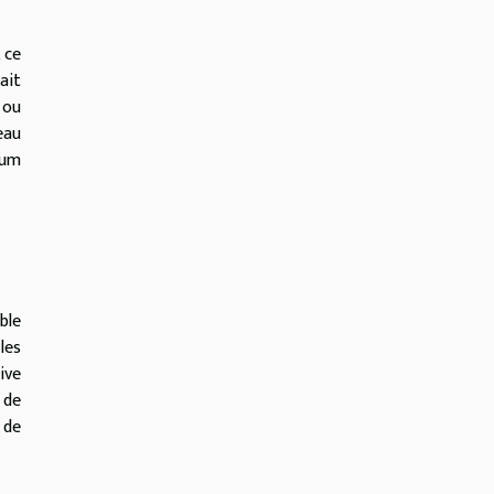
 ce
ait
 ou
eau
fum
ble
les
ive
 de
 de