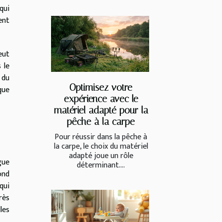
qui
ent
eut
 le
 du
Optimisez votre
que
expérience avec le
matériel adapté pour la
pêche à la carpe
Pour réussir dans la pêche à
la carpe, le choix du matériel
adapté joue un rôle
gue
déterminant....
ond
qui
rès
les