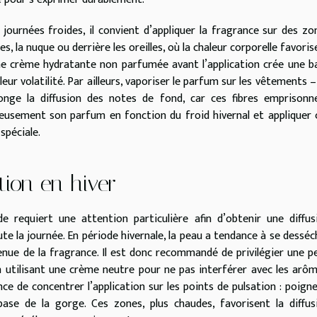
journées froides, il convient d’appliquer la fragrance sur des zo
s, la nuque ou derrière les oreilles, où la chaleur corporelle favorise
une crème hydratante non parfumée avant l’application crée une b
leur volatilité. Par ailleurs, vaporiser le parfum sur les vêtements –
longe la diffusion des notes de fond, car ces fibres emprisonn
gneusement son parfum en fonction du froid hivernal et appliquer 
spéciale.
tion en hiver
de requiert une attention particulière afin d’obtenir une diffus
e la journée. En période hivernale, la peau a tendance à se desséc
 tenue de la fragrance. Il est donc recommandé de privilégier une p
 utilisant une crème neutre pour ne pas interférer avec les arôm
ce de concentrer l’application sur les points de pulsation : poigne
 base de la gorge. Ces zones, plus chaudes, favorisent la diffus