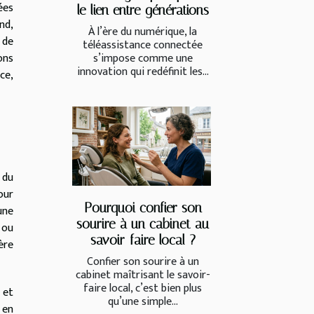
ées
le lien entre générations
nd,
À l’ère du numérique, la
 de
téléassistance connectée
s’impose comme une
ons
innovation qui redéfinit les...
ce,
 du
our
Pourquoi confier son
une
sourire à un cabinet au
 ou
savoir-faire local ?
ère
Confier son sourire à un
cabinet maîtrisant le savoir-
faire local, c’est bien plus
 et
qu’une simple...
 en