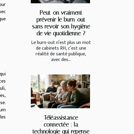
our
vec
Peut-on vraiment
que
prévenir le burn-out
sans revoir son hygiène
de vie quotidienne ?
Le burn-out n’est plus un mot
de cabinets RH, c’est une
réalité de santé publique,
avec des...
qui
tes
li,
es,
se.
fum
les
Téléassistance
connectée : la
technologie qui repense