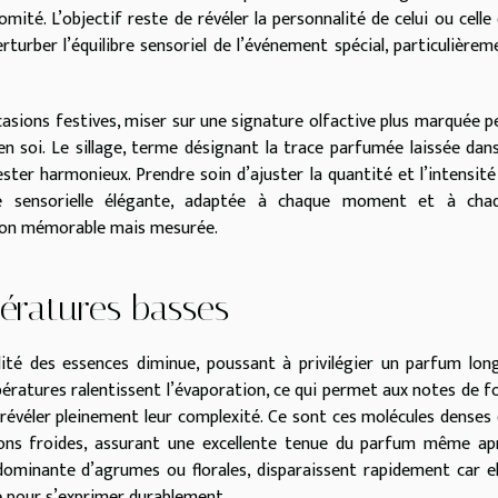
mité. L’objectif reste de révéler la personnalité de celui ou celle 
rturber l’équilibre sensoriel de l’événement spécial, particulièrem
ccasions festives, miser sur une signature olfactive plus marquée p
en soi. Le sillage, terme désignant la trace parfumée laissée dans
ester harmonieux. Prendre soin d’ajuster la quantité et l’intensité
e sensorielle élégante, adaptée à chaque moment et à cha
sion mémorable mais mesurée.
ératures basses
atilité des essences diminue, poussant à privilégier un parfum lon
ratures ralentissent l’évaporation, ce qui permet aux notes de f
révéler pleinement leur complexité. Ce sont ces molécules denses 
isons froides, assurant une excellente tenue du parfum même ap
 dominante d’agrumes ou florales, disparaissent rapidement car el
ée pour s’exprimer durablement.