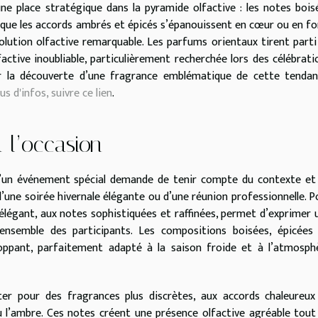
ne place stratégique dans la pyramide olfactive : les notes bois
s que les accords ambrés et épicés s’épanouissent en cœur ou en fo
lution olfactive remarquable. Les parfums orientaux tirent parti
factive inoubliable, particulièrement recherchée lors des célébrati
ir la découverte d’une fragrance emblématique de cette tendan
us d'infos, suivre ce lien
.
 l’occasion
 d’un événement spécial demande de tenir compte du contexte et
 d’une soirée hivernale élégante ou d’une réunion professionnelle. P
élégant, aux notes sophistiquées et raffinées, permet d’exprimer 
l’ensemble des participants. Les compositions boisées, épicées
loppant, parfaitement adapté à la saison froide et à l’atmosph
pter pour des fragrances plus discrètes, aux accords chaleureux
ou l’ambre. Ces notes créent une présence olfactive agréable tout