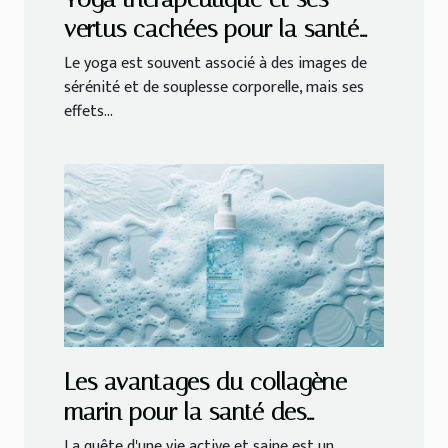
vertus cachées pour la santé
mentale
Le yoga est souvent associé à des images de
sérénité et de souplesse corporelle, mais ses
effets...
Les avantages du collagène
marin pour la santé des
articulations
La quête d'une vie active et saine est un